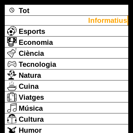
Tot
Informatius
Esports
Economia
Ciència
Tecnologia
Natura
Cuina
Viatges
Música
Cultura
Humor