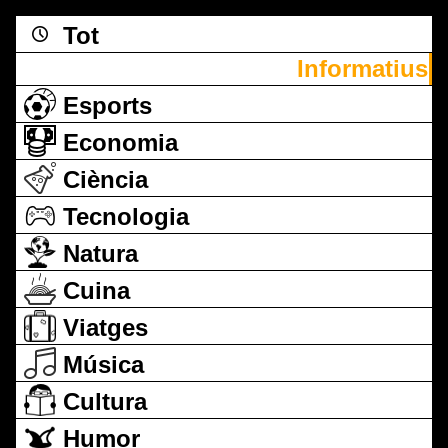
Tot
Informatius
Esports
Economia
Ciència
Tecnologia
Natura
Cuina
Viatges
Música
Cultura
Humor