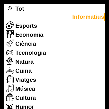
Tot
Informatius
Esports
Economia
Ciència
Tecnologia
Natura
Cuina
Viatges
Música
Cultura
Humor