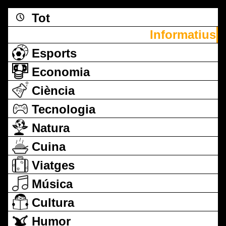
Tot
Informatius
Esports
Economia
Ciència
Tecnologia
Natura
Cuina
Viatges
Música
Cultura
Humor