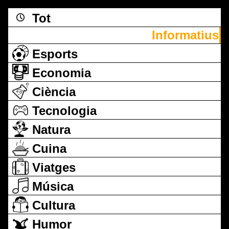
Tot
Informatius
Esports
Economia
Ciència
Tecnologia
Natura
Cuina
Viatges
Música
Cultura
Humor