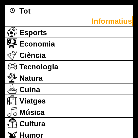
Tot
Informatius
Esports
Economia
Ciència
Tecnologia
Natura
Cuina
Viatges
Música
Cultura
Humor