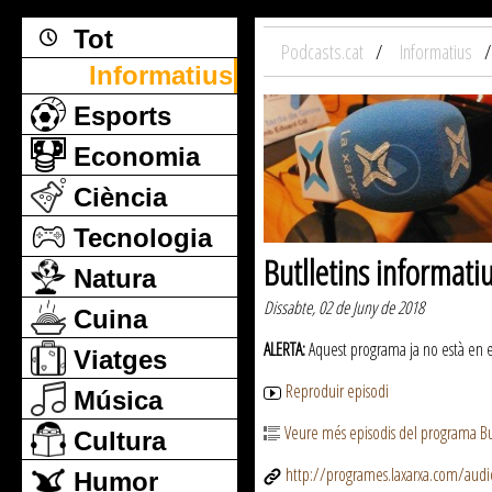
Tot
Podcasts.cat
Informatius
Informatius
Esports
Economia
Ciència
Tecnologia
Butlletins informati
Natura
Dissabte, 02 de Juny de 2018
Cuina
ALERTA:
Aquest programa ja no està en emi
Viatges
Reproduir episodi
Música
Veure més episodis del programa But
Cultura
http://programes.laxarxa.com/aud
Humor