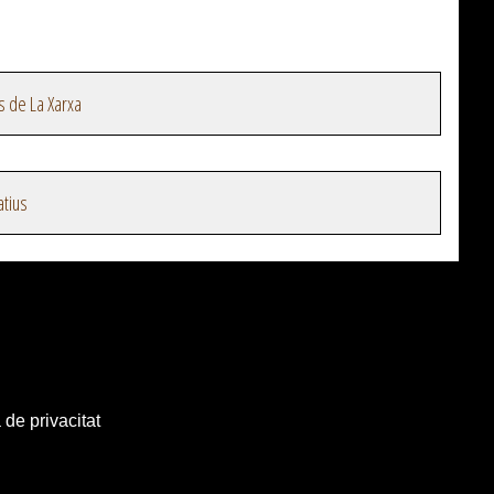
s de La Xarxa
atius
 de privacitat