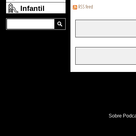
RSS feed
Infantil
Sobre Podca