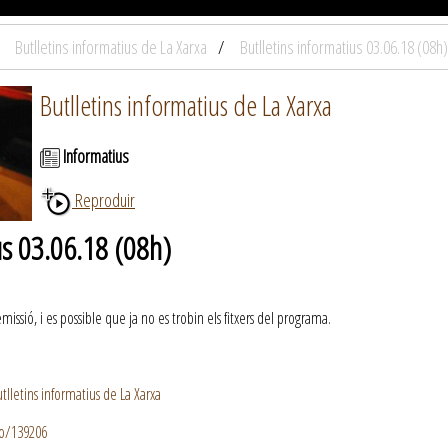
Butlletins informatius de La Xarxa
Butlletins informatius 03.06.18 (08h)
Butlletins informatius de La Xarxa
Informatius
Reproduir
us 03.06.18 (08h)
ssió, i es possible que ja no es trobin els fitxers del programa.
lletins informatius de La Xarxa
io/139206