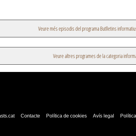
Veure més episodis del programa Butlletins informatiu
Veure altres programes de la categoria inform
sts.cat
Contacte
Política de cookies
Avís legal
Política