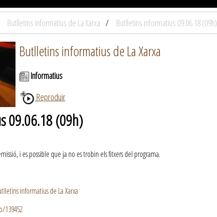
Butlletins informatius de La Xarxa
Butlletins informatius 09.06.18 (09h)
Butlletins informatius de La Xarxa
Informatius
Reproduir
us 09.06.18 (09h)
ssió, i es possible que ja no es trobin els fitxers del programa.
lletins informatius de La Xarxa
io/139452