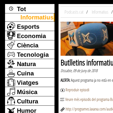
Tot
Podcasts.cat
Informatius
Informatius
Esports
Economia
Ciència
Tecnologia
Butlletins informati
Natura
Dissabte, 09 de Juny de 2018
Cuina
ALERTA:
Aquest programa ja no està en emi
Viatges
Reproduir episodi
Música
Veure més episodis del programa But
Cultura
http://programes.laxarxa.com/aud
Humor