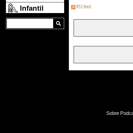
RSS feed
Infantil
Sobre Podca