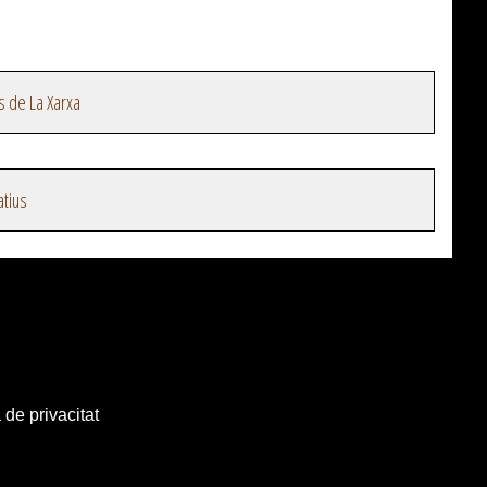
s de La Xarxa
atius
 de privacitat