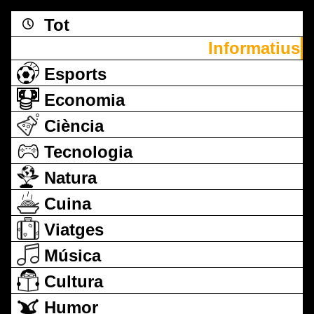
Tot
Informatius
Esports
Economia
Ciència
Tecnologia
Natura
Cuina
Viatges
Música
Cultura
Humor