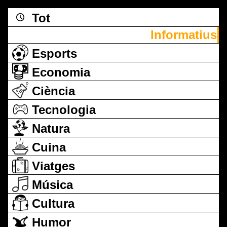
Tot
Informatius
Esports
Economia
Ciència
Tecnologia
Natura
Cuina
Viatges
Música
Cultura
Humor