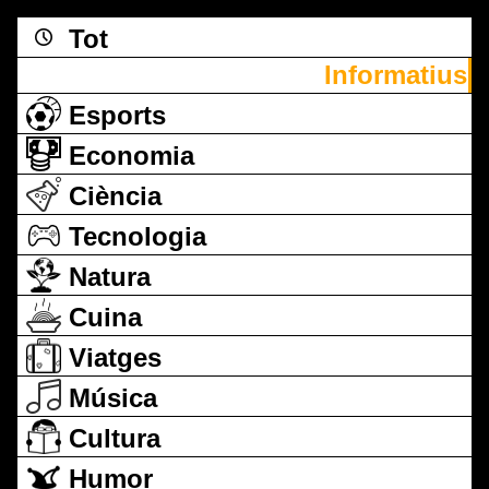
Tot
Informatius
Esports
Economia
Ciència
Tecnologia
Natura
Cuina
Viatges
Música
Cultura
Humor