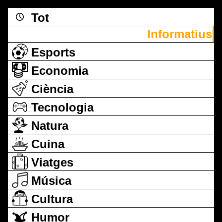
Tot
Informatius
Esports
Economia
Ciència
Tecnologia
Natura
Cuina
Viatges
Música
Cultura
Humor