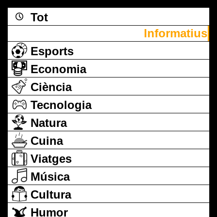
Tot
Informatius
Esports
Economia
Ciència
Tecnologia
Natura
Cuina
Viatges
Música
Cultura
Humor