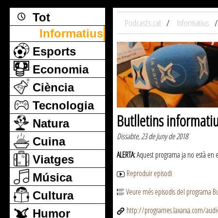
Tot
Podcasts.cat
Informatius
Informatius
Esports
Economia
Ciència
Tecnologia
Butlletins informati
Natura
Dissabte, 23 de Juny de 2018
Cuina
ALERTA:
Aquest programa ja no està en emi
Viatges
Reproduir episodi
Música
Veure més episodis del programa But
Cultura
http://programes.laxarxa.com/aud
Humor