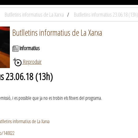
Butlletins informatius de La Xarxa
Butlletins informatius 23.06.18 (13h)
Butlletins informatius de La Xarxa
Informatius
Reproduir
us 23.06.18 (13h)
ssió, i es possible que ja no es trobin els fitxers del programa.
lletins informatius de La Xarxa
io/140022