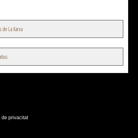
s de La Xarxa
atius
 de privacitat