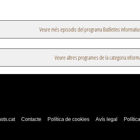
Veure més episodis del programa Butlletins informatiu
Veure altres programes de la categoria inform
sts.cat
Contacte
Política de cookies
Avís legal
Política