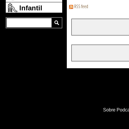
RSS feed
Infantil
Sobre Podca