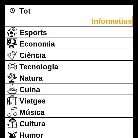
Tot
Informatius
Esports
Economia
Ciència
Tecnologia
Natura
Cuina
Viatges
Música
Cultura
Humor