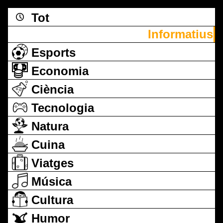
Tot
Informatius
Esports
Economia
Ciència
Tecnologia
Natura
Cuina
Viatges
Música
Cultura
Humor