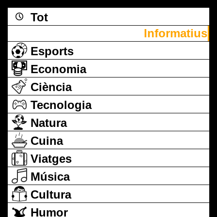
Tot
Informatius
Esports
Economia
Ciència
Tecnologia
Natura
Cuina
Viatges
Música
Cultura
Humor