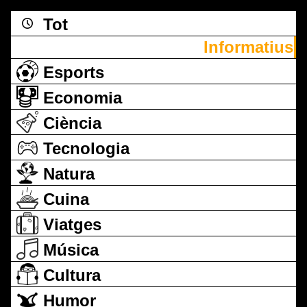
Tot
Informatius
Esports
Economia
Ciència
Tecnologia
Natura
Cuina
Viatges
Música
Cultura
Humor