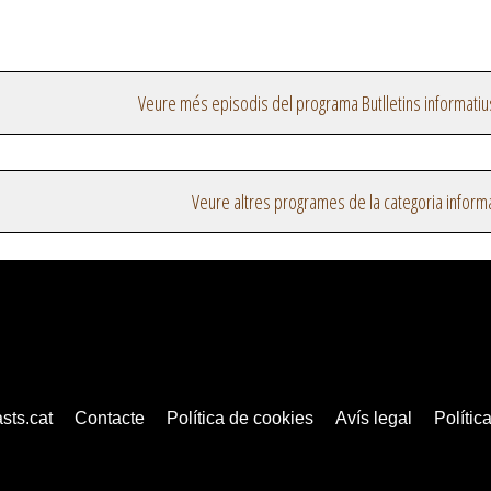
Veure més episodis del programa Butlletins informatiu
Veure altres programes de la categoria inform
sts.cat
Contacte
Política de cookies
Avís legal
Política