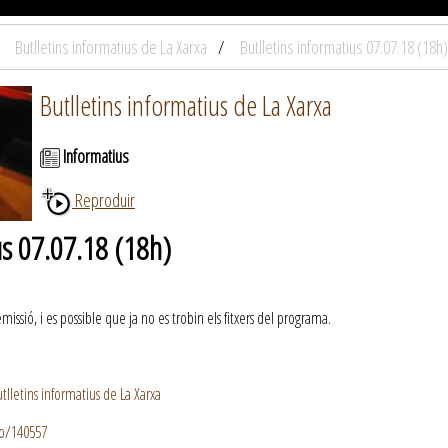
Butlletins informatius de La Xarxa
Butlletins informatius 07.07.18 (18h)
Butlletins informatius de La Xarxa
Informatius
Reproduir
us 07.07.18 (18h)
ssió, i es possible que ja no es trobin els fitxers del programa.
lletins informatius de La Xarxa
io/140557