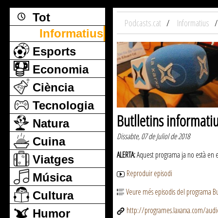
Tot
Podcasts.cat
Informatius
Informatius
Esports
Economia
Ciència
Tecnologia
Butlletins informati
Natura
Dissabte, 07 de Juliol de 2018
Cuina
ALERTA:
Aquest programa ja no està en emi
Viatges
Reproduir episodi
Música
Veure més episodis del programa But
Cultura
http://programes.laxarxa.com/aud
Humor