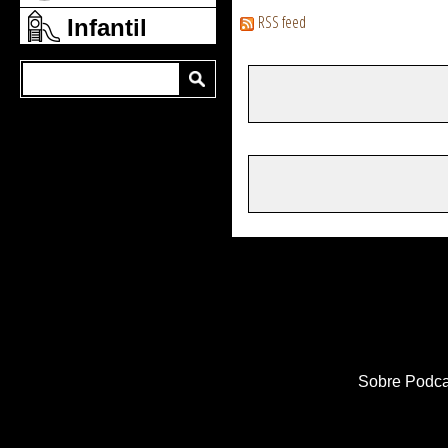
RSS feed
Infantil
Sobre Podca