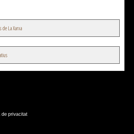
s de La Xarxa
atius
 de privacitat