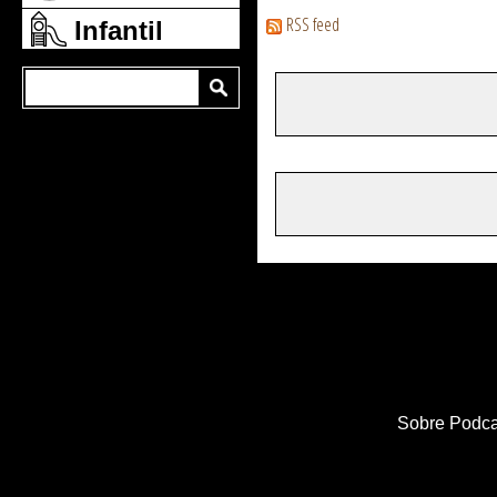
RSS feed
Infantil
Sobre Podca