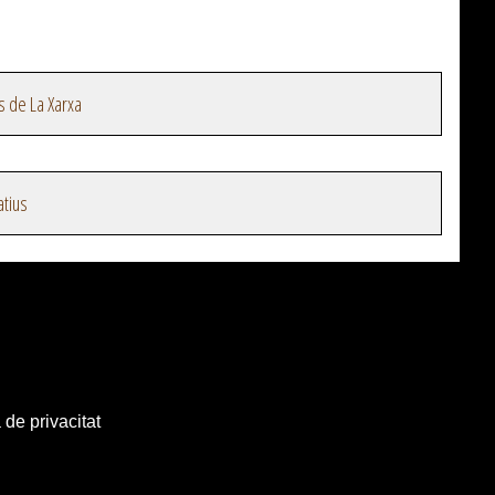
s de La Xarxa
atius
 de privacitat