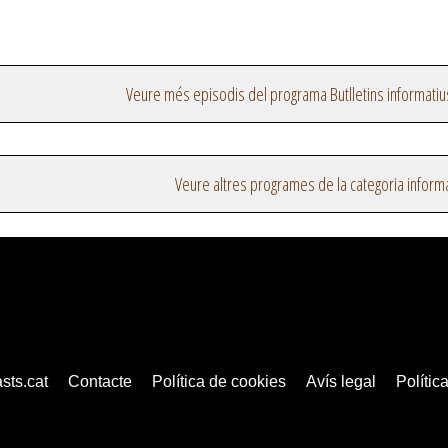
Veure més episodis del programa Butlletins informatiu
Veure altres programes de la categoria inform
sts.cat
Contacte
Política de cookies
Avís legal
Política