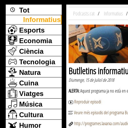
Tot
Podcasts.cat
Informatius
Informatius
Esports
Economia
Ciència
Tecnologia
Butlletins informati
Natura
Diumenge, 15 de Juliol de 2018
Cuina
ALERTA:
Aquest programa ja no està en emi
Viatges
Reproduir episodi
Música
Veure més episodis del programa But
Cultura
http://programes.laxarxa.com/aud
Humor