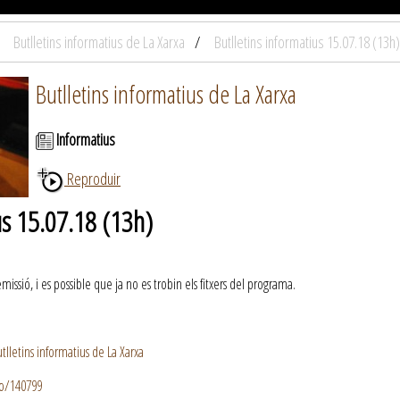
Butlletins informatius de La Xarxa
Butlletins informatius 15.07.18 (13h)
Butlletins informatius de La Xarxa
Informatius
Reproduir
us 15.07.18 (13h)
ssió, i es possible que ja no es trobin els fitxers del programa.
lletins informatius de La Xarxa
io/140799