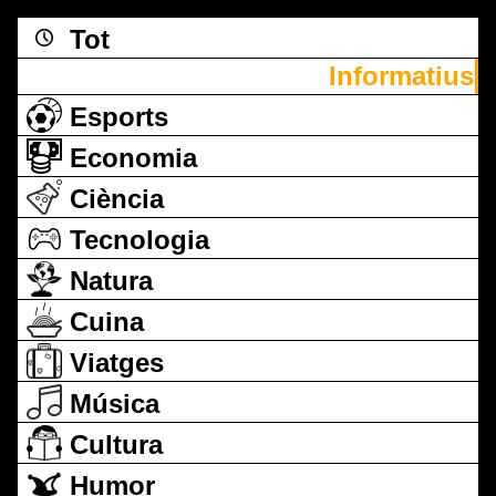
Tot
Informatius
Esports
Economia
Ciència
Tecnologia
Natura
Cuina
Viatges
Música
Cultura
Humor