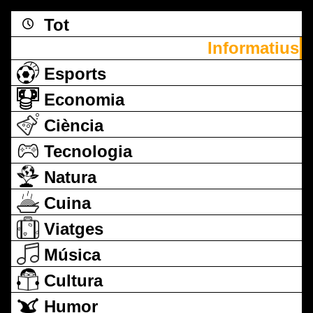
Tot
Informatius
Esports
Economia
Ciència
Tecnologia
Natura
Cuina
Viatges
Música
Cultura
Humor