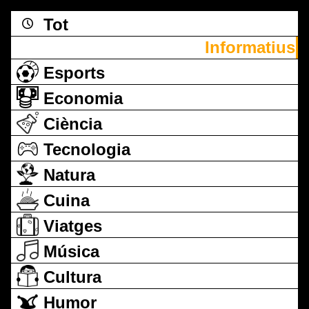
Tot
Informatius
Esports
Economia
Ciència
Tecnologia
Natura
Cuina
Viatges
Música
Cultura
Humor