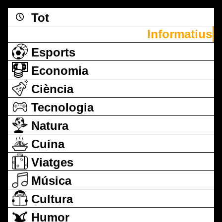
Tot
Informatius
Esports
Economia
Ciència
Tecnologia
Natura
Cuina
Viatges
Música
Cultura
Humor