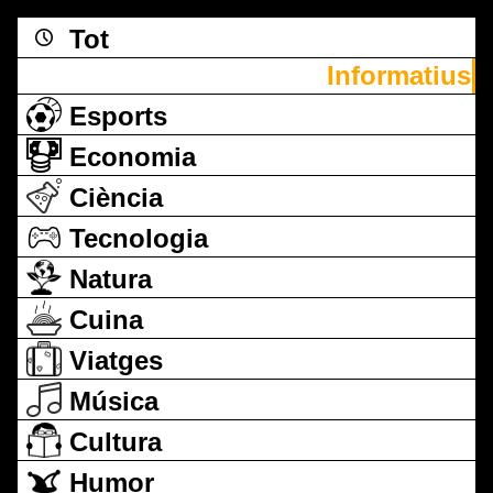
Tot
Informatius
Esports
Economia
Ciència
Tecnologia
Natura
Cuina
Viatges
Música
Cultura
Humor