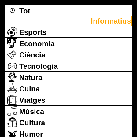
Tot
Informatius
Esports
Economia
Ciència
Tecnologia
Natura
Cuina
Viatges
Música
Cultura
Humor