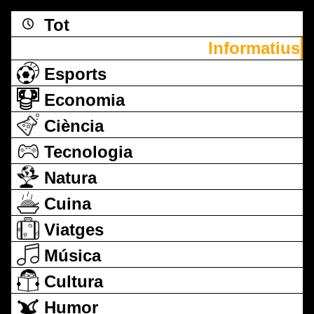
Tot
Informatius
Esports
Economia
Ciència
Tecnologia
Natura
Cuina
Viatges
Música
Cultura
Humor