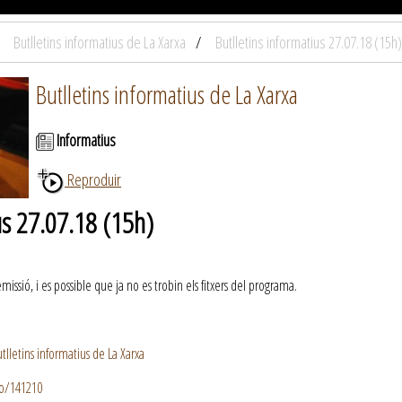
Butlletins informatius de La Xarxa
Butlletins informatius 27.07.18 (15h)
Butlletins informatius de La Xarxa
Informatius
Reproduir
us 27.07.18 (15h)
ssió, i es possible que ja no es trobin els fitxers del programa.
lletins informatius de La Xarxa
io/141210