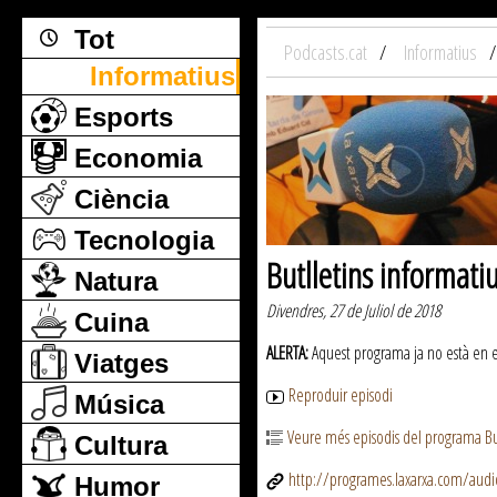
Tot
Podcasts.cat
Informatius
Informatius
Esports
Economia
Ciència
Tecnologia
Butlletins informati
Natura
Divendres, 27 de Juliol de 2018
Cuina
ALERTA:
Aquest programa ja no està en emi
Viatges
Reproduir episodi
Música
Veure més episodis del programa But
Cultura
http://programes.laxarxa.com/aud
Humor