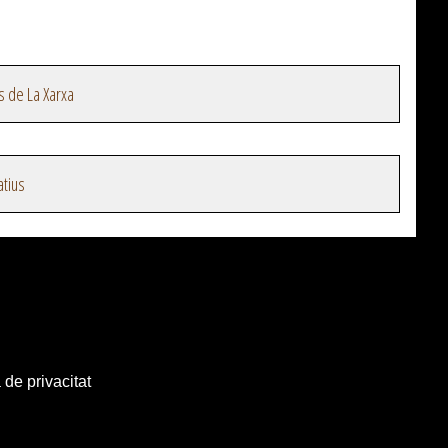
s de La Xarxa
atius
 de privacitat