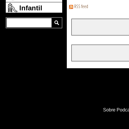
RSS feed
Infantil
Sobre Podca