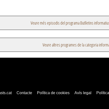
Veure més episodis del programa Butlletins informatiu
Veure altres programes de la categoria inform
sts.cat
Contacte
Política de cookies
Avís legal
Política