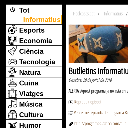
Tot
Podcasts.cat
Informatius
Informatius
Esports
Economia
Ciència
Tecnologia
Butlletins informati
Natura
Dissabte, 28 de Juliol de 2018
Cuina
ALERTA:
Aquest programa ja no està en emi
Viatges
Reproduir episodi
Música
Veure més episodis del programa But
Cultura
http://programes.laxarxa.com/aud
Humor