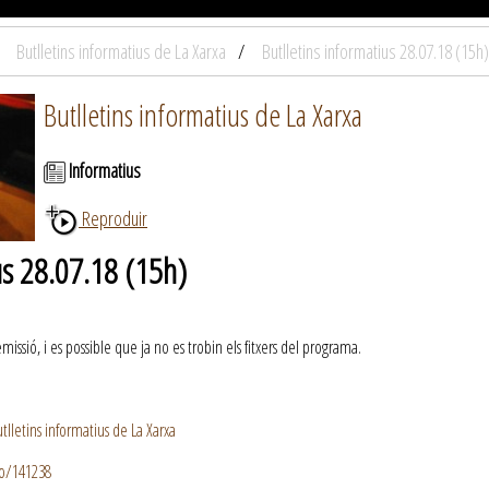
Butlletins informatius de La Xarxa
Butlletins informatius 28.07.18 (15h)
Butlletins informatius de La Xarxa
Informatius
Reproduir
us 28.07.18 (15h)
ssió, i es possible que ja no es trobin els fitxers del programa.
lletins informatius de La Xarxa
io/141238