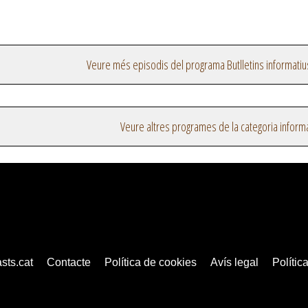
Veure més episodis del programa Butlletins informatiu
Veure altres programes de la categoria inform
sts.cat
Contacte
Política de cookies
Avís legal
Política