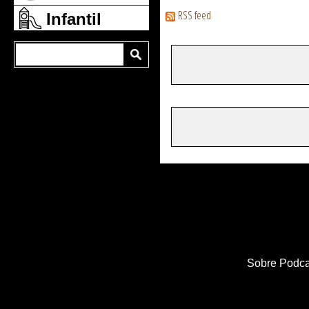
RSS feed
Infantil
Sobre Podca