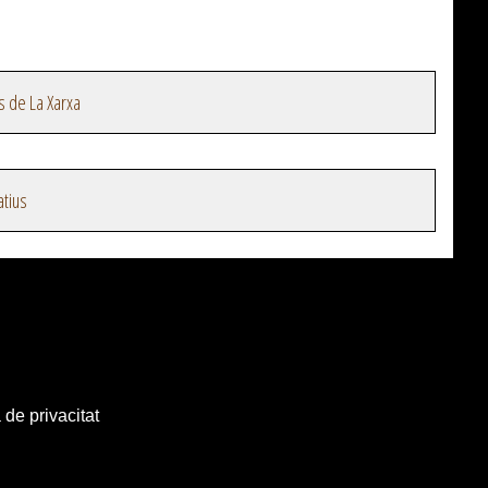
s de La Xarxa
atius
 de privacitat