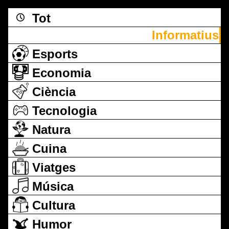
Tot
Informatius
Esports
Economia
Ciència
Tecnologia
Natura
Cuina
Viatges
Música
Cultura
Humor