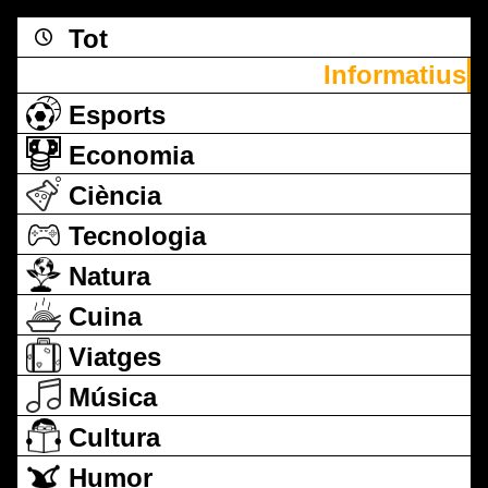
Tot
Informatius
Esports
Economia
Ciència
Tecnologia
Natura
Cuina
Viatges
Música
Cultura
Humor