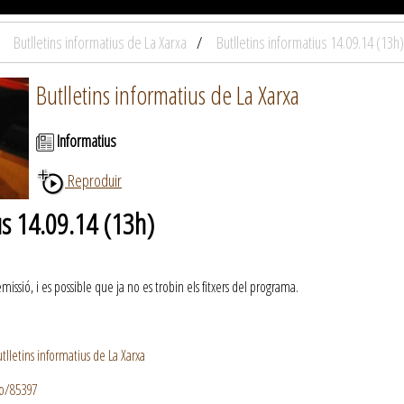
Butlletins informatius de La Xarxa
Butlletins informatius 14.09.14 (13h)
Butlletins informatius de La Xarxa
Informatius
Reproduir
us 14.09.14 (13h)
ssió, i es possible que ja no es trobin els fitxers del programa.
lletins informatius de La Xarxa
io/85397