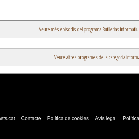
Veure més episodis del programa Butlletins informatiu
Veure altres programes de la categoria inform
sts.cat
Contacte
Política de cookies
Avís legal
Política