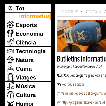
Tot
Podcasts.cat
Informatius
Informatius
Esports
Economia
Ciència
Tecnologia
Butlletins informati
Natura
Diumenge, 14 de Septembre de 2014
Cuina
ALERTA:
Aquest programa ja no està en emi
Viatges
Reproduir episodi
Música
Veure més episodis del programa But
Cultura
http://programes.laxarxa.com/aud
Humor