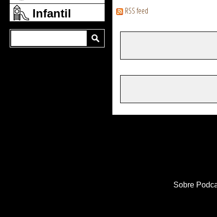
RSS feed
Infantil
Sobre Podca