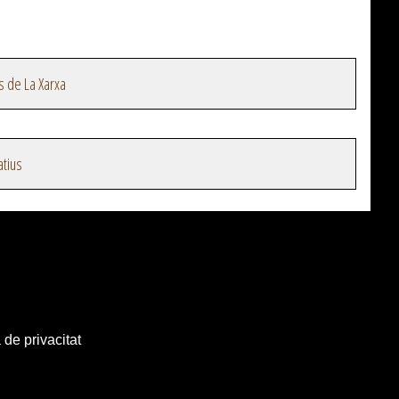
s de La Xarxa
atius
 de privacitat