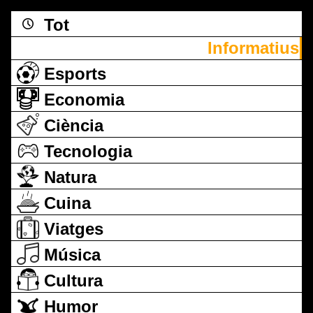
Tot
Informatius
Esports
Economia
Ciència
Tecnologia
Natura
Cuina
Viatges
Música
Cultura
Humor