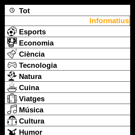
Tot
Informatius
Esports
Economia
Ciència
Tecnologia
Natura
Cuina
Viatges
Música
Cultura
Humor