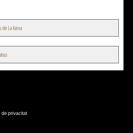
s de La Xarxa
atius
 de privacitat