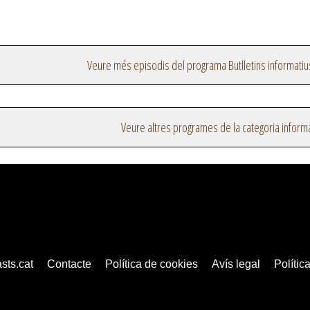
Veure més episodis del programa Butlletins informatiu
Veure altres programes de la categoria inform
sts.cat
Contacte
Política de cookies
Avís legal
Política