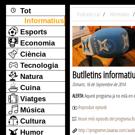
Tot
Podcasts.cat
Informatius
Informatius
Esports
Economia
Ciència
Tecnologia
Butlletins informati
Natura
Dimarts, 16 de Septembre de 2014
Cuina
ALERTA:
Aquest programa ja no està en emi
Viatges
Reproduir episodi
Música
Veure més episodis del programa But
Cultura
http://programes.laxarxa.com/aud
Humor