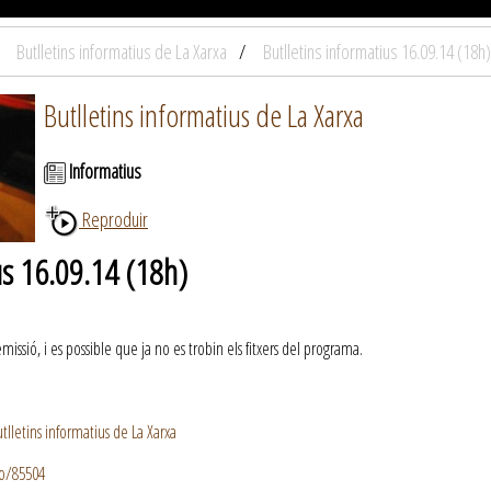
Butlletins informatius de La Xarxa
Butlletins informatius 16.09.14 (18h)
Butlletins informatius de La Xarxa
Informatius
Reproduir
us 16.09.14 (18h)
ssió, i es possible que ja no es trobin els fitxers del programa.
lletins informatius de La Xarxa
io/85504