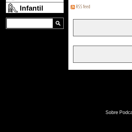
RSS feed
Infantil
Sobre Podca