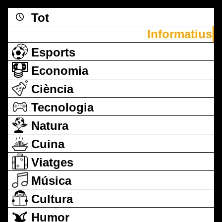
Tot
Informatius
Esports
Economia
Ciència
Tecnologia
Natura
Cuina
Viatges
Música
Cultura
Humor