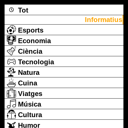
Tot
Informatius
Esports
Economia
Ciència
Tecnologia
Natura
Cuina
Viatges
Música
Cultura
Humor