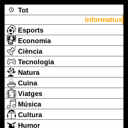
Tot
Informatius
Esports
Economia
Ciència
Tecnologia
Natura
Cuina
Viatges
Música
Cultura
Humor