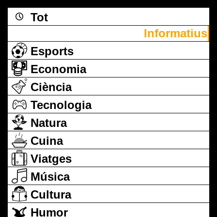
Tot
Informatius
Esports
Economia
Ciència
Tecnologia
Natura
Cuina
Viatges
Música
Cultura
Humor