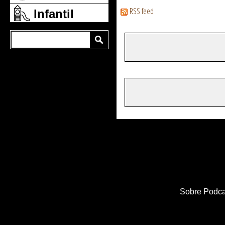
RSS feed
Infantil
Sobre Podca