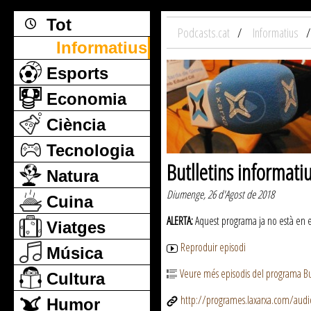
Tot
Podcasts.cat
Informatius
Informatius
Esports
Economia
Ciència
Tecnologia
Butlletins informati
Natura
Diumenge, 26 d'Agost de 2018
Cuina
ALERTA:
Aquest programa ja no està en emi
Viatges
Reproduir episodi
Música
Veure més episodis del programa But
Cultura
http://programes.laxarxa.com/aud
Humor