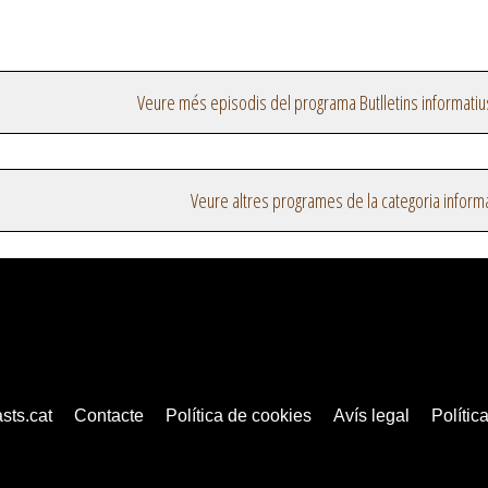
Veure més episodis del programa Butlletins informatiu
Veure altres programes de la categoria inform
sts.cat
Contacte
Política de cookies
Avís legal
Política