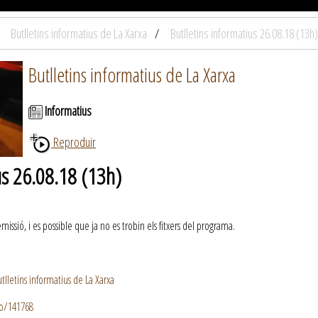
Butlletins informatius de La Xarxa
Butlletins informatius 26.08.18 (13h)
Butlletins informatius de La Xarxa
Informatius
Reproduir
us 26.08.18 (13h)
ssió, i es possible que ja no es trobin els fitxers del programa.
lletins informatius de La Xarxa
io/141768