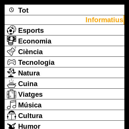
Tot
Informatius
Esports
Economia
Ciència
Tecnologia
Natura
Cuina
Viatges
Música
Cultura
Humor