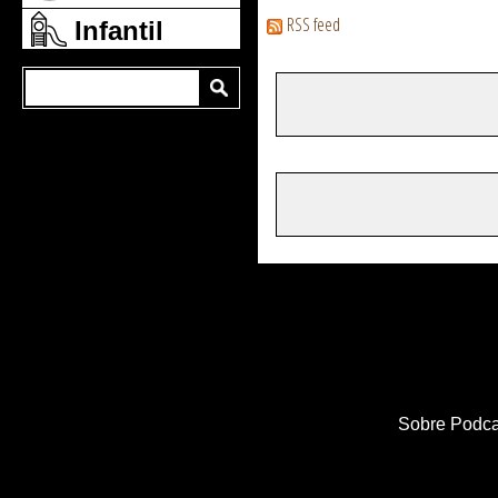
RSS feed
Infantil
Sobre Podca