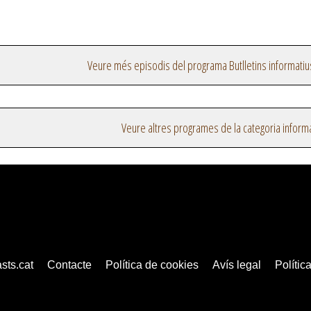
Veure més episodis del programa Butlletins informatiu
Veure altres programes de la categoria inform
sts.cat
Contacte
Política de cookies
Avís legal
Política