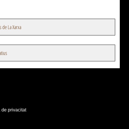
s de La Xarxa
atius
 de privacitat