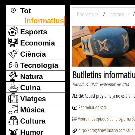
Tot
Podcasts.cat
Informatius
Informatius
Esports
Economia
Ciència
Tecnologia
Butlletins informati
Natura
Divendres, 19 de Septembre de 2014
Cuina
ALERTA:
Aquest programa ja no està en emi
Viatges
Reproduir episodi
Música
Veure més episodis del programa But
Cultura
http://programes.laxarxa.com/aud
Humor