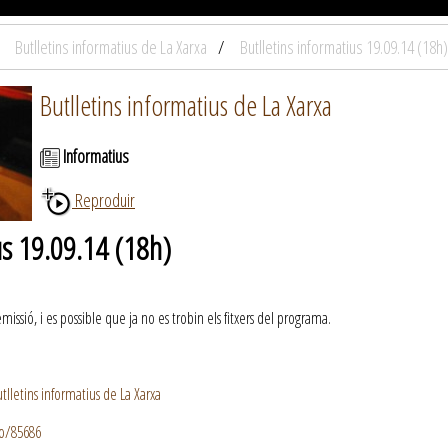
Butlletins informatius de La Xarxa
Butlletins informatius 19.09.14 (18h)
Butlletins informatius de La Xarxa
Informatius
Reproduir
us 19.09.14 (18h)
ssió, i es possible que ja no es trobin els fitxers del programa.
lletins informatius de La Xarxa
io/85686