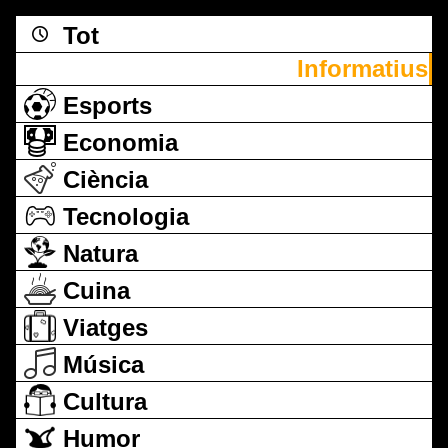
Tot
Informatius
Esports
Economia
Ciència
Tecnologia
Natura
Cuina
Viatges
Música
Cultura
Humor