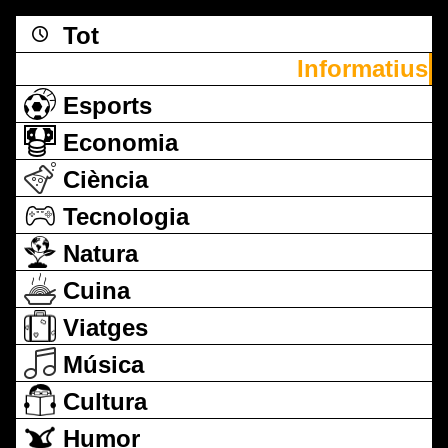
Tot
Informatius
Esports
Economia
Ciència
Tecnologia
Natura
Cuina
Viatges
Música
Cultura
Humor