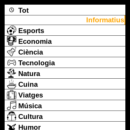
Tot
Informatius
Esports
Economia
Ciència
Tecnologia
Natura
Cuina
Viatges
Música
Cultura
Humor