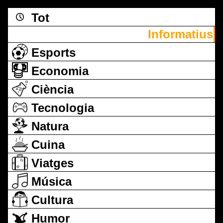
Tot
Informatius
Esports
Economia
Ciència
Tecnologia
Natura
Cuina
Viatges
Música
Cultura
Humor