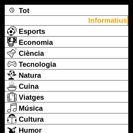
Tot
Informatius
Esports
Economia
Ciència
Tecnologia
Natura
Cuina
Viatges
Música
Cultura
Humor