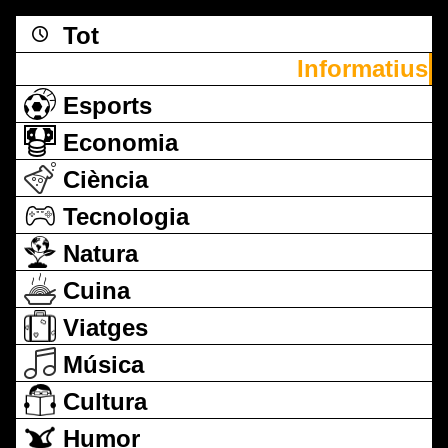
Tot
Informatius
Esports
Economia
Ciència
Tecnologia
Natura
Cuina
Viatges
Música
Cultura
Humor