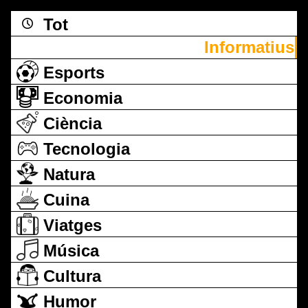
Tot
Informatius
Esports
Economia
Ciència
Tecnologia
Natura
Cuina
Viatges
Música
Cultura
Humor