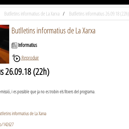
Butlletins informatius de La Xarxa
Butlletins informatius 26.09.18 (22h)
Butlletins informatius de La Xarxa
Informatius
Reproduir
us 26.09.18 (22h)
ssió, i es possible que ja no es trobin els fitxers del programa.
lletins informatius de La Xarxa
io/142627