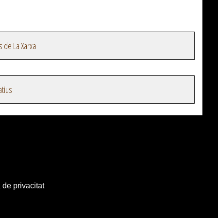
s de La Xarxa
atius
 de privacitat