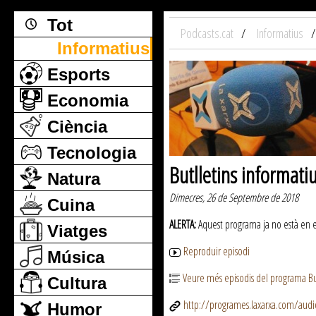
Tot
Podcasts.cat
Informatius
Informatius
Esports
Economia
Ciència
Tecnologia
Butlletins informati
Natura
Dimecres, 26 de Septembre de 2018
Cuina
ALERTA:
Aquest programa ja no està en emi
Viatges
Reproduir episodi
Música
Veure més episodis del programa But
Cultura
http://programes.laxarxa.com/aud
Humor