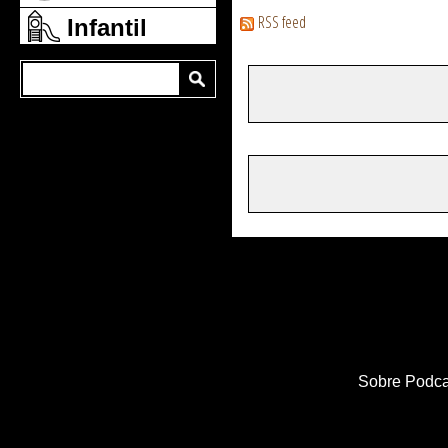
RSS feed
Infantil
Sobre Podca