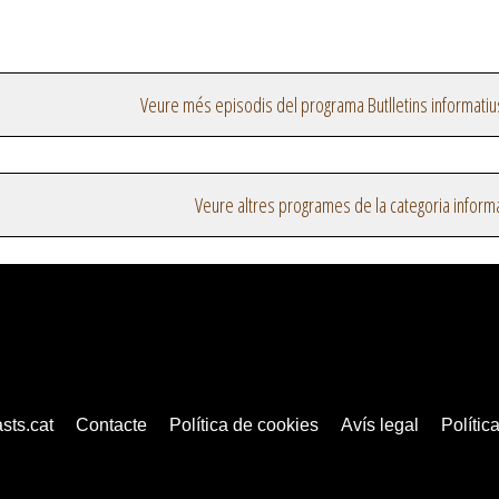
Veure més episodis del programa Butlletins informatiu
Veure altres programes de la categoria inform
sts.cat
Contacte
Política de cookies
Avís legal
Política